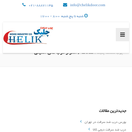
021-88871145
info@chelikdoor.com
شنبه تا پنج شنبه: 8:00 - 17:00
مقالات
/
اسرار درب های امنیتی
چوب صنعت چلیک/
صفحه اصلی
محصولات
جدیدترین مقالات
بورس درب ضد سرقت در تهران
درخواست نمایندگی
درب ضد سرقت دیجی کالا