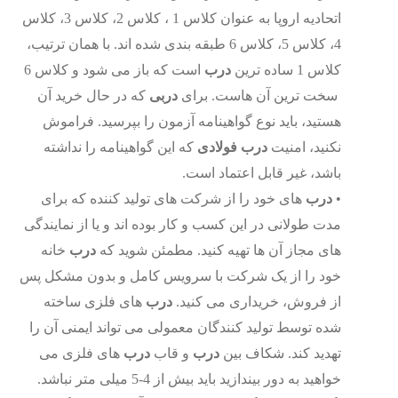
اتحادیه اروپا به عنوان کلاس 1 ، کلاس 2، کلاس 3، کلاس
4، کلاس 5، کلاس 6 طبقه ­بندی شده ­اند. با همان ترتیب،
کلاس 1 ساده ترین
درب
است که باز می شود و کلاس 6
سخت ترین آن­ هاست. برای
دربی
که در حال خرید آن
هستید، باید نوع گواهینامه آزمون را بپرسید. فراموش
نکنید، امنیت
درب فولادی
که این گواهینامه را نداشته
باشد، غیر قابل اعتماد است.
•
درب
های خود را از شرکت های تولید کننده که برای
مدت طولانی در این کسب و کار بوده­ اند و یا از نمایندگی
های مجاز آن­ ها تهیه کنید. مطمئن شوید که
درب
خانه
خود را از یک شرکت با سرویس کامل و بدون مشکل پس
از فروش، خریداری می ­کنید.
درب
های فلزی ساخته
شده توسط تولید کنندگان معمولی می تواند ایمنی آن را
تهدید کند. شکاف بین
درب
و قاب
درب
های فلزی می
خواهید به دور بیندازید باید بیش از 4-5 میلی متر نباشد.