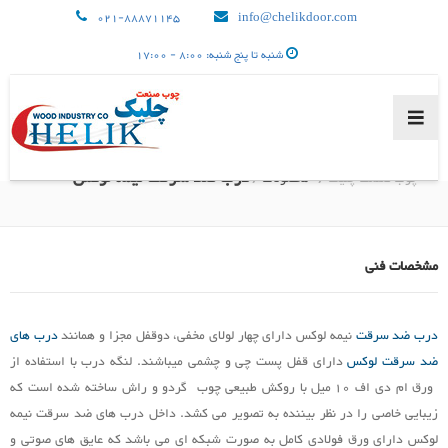
021-88871145
info@chelikdoor.com
شنبه تا پنج شنبه: 8:00 - 17:00
درب ضد سرقت نیمه لوکس
چوب صنعت چلیک /
محصولات
/
صفحه اصلی
مشخصات فنی
درب ضد سرقت
محصولات
نیمه لوکس دارای چهار لولای مخفی، دوقفل مجزا و همانند
درب های
ضد سرقت لوکس
دارای قفل پست چی و چشمی میباشند. لنگه درب با استفاده از
ورق ام دی اف 10 میل با روکش طبیعی چوب گردو و راش ساخته شده است که
زیبایی خاصی را در نظر بیننده به تصویر می کشد. داخل درب های ضد سرقت نیمه
درخواست نمایندگی
لوکس دارای ورق فولادی کامل به صورت شبکه ای می باشد که عایق های صوتی و