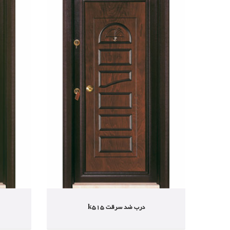
درب ضد سرقت k515