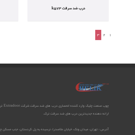
درب ضد سرقت k573
3
2
1
چوب صنعت چلیک وارد کننده انحصا
ارائه دهنده جدیدترین درب های ضد سرقت ترک.
آدرس : تهران، میدان ونک، خیابان ملاصدرا، نرسیده به پل کردستان، جنب مسکن 