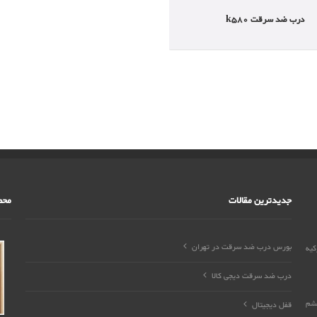
درب ضد سرقت k580
جدیدترین مقالات
محص
بورس درب ضد سرقت در تهران
ری درب های ضد سرقت شرکت Extradoor ترکیه
درب ضد سرقت دیجی کالا
چشم
قفل دیجیتال