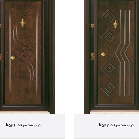
درب ضد سرقت k527
درب ضد سرقت k536