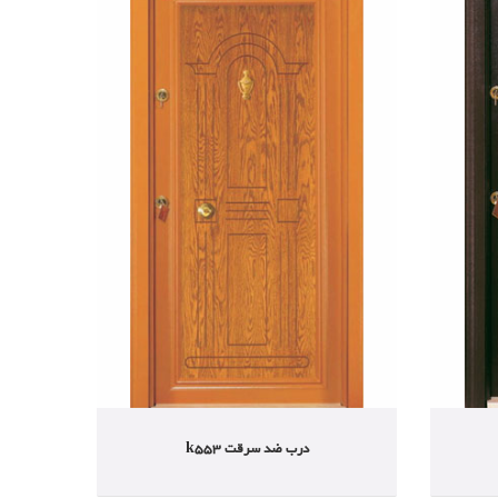
درب ضد سرقت k553