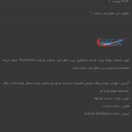
HDF چیست
تفاوت درب های ضد سرقت
چوب صنعت چلیک وارد کننده انحصاری درب های ضد سرقت شرکت Extradoor ترکیه ارائه
دهنده جدیدترین درب های ضد سرقت ترک.
آدرس : تهران، میدان ونک، خیابان ملاصدرا، نرسیده به پل کردستان، جنب مسکن چشم انداز، پلاک
52 طبقه سوم، واحد 5
تلفن : 88871145 (5 خط)
فکس : 88871987
ایمیل : info@chelikdoor.com