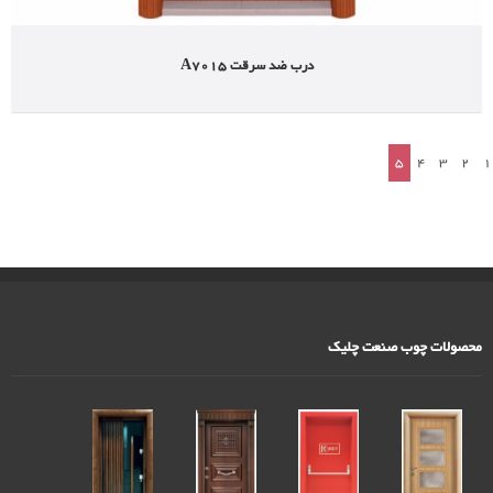
درب ضد سرقت A7015
5
4
3
2
1
محصولات چوب صنعت چلیک